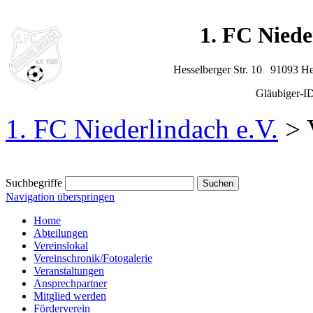
1. FC Niede
Hesselberger Str. 10 91093 H
Gläubiger-
1. FC Niederlindach e.V.
>
Suchbegriffe
Navigation überspringen
Home
Abteilungen
Vereinslokal
Vereinschronik/Fotogalerie
Veranstaltungen
Ansprechpartner
Mitglied werden
Förderverein