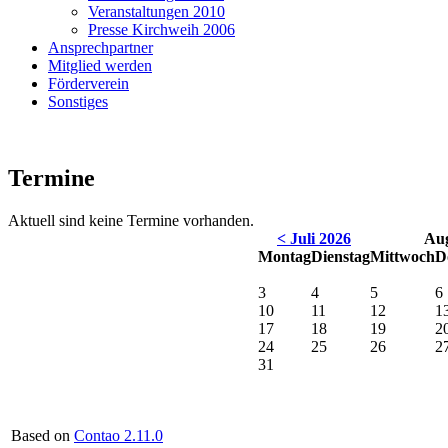
Veranstaltungen 2010
Presse Kirchweih 2006
Ansprechpartner
Mitglied werden
Förderverein
Sonstiges
Termine
Aktuell sind keine Termine vorhanden.
< Juli 2026
Aug
Montag
Dienstag
Mittwoch
D
3
4
5
6
10
11
12
1
17
18
19
2
24
25
26
2
31
Based on
Contao 2.11.0