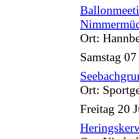
Ballonmeeti
Nimmermü
Ort: Hannb
Samstag
0
Seebachgru
Ort: Sportg
Freitag
20
J
Heringske