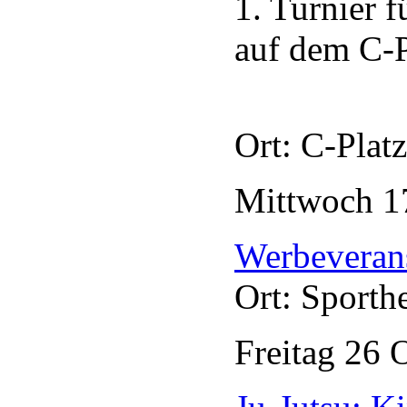
1. Turnier 
auf dem C-P
Ort: C-Plat
Mittwoch
1
Werbeveran
Ort: Sporth
Freitag
26
O