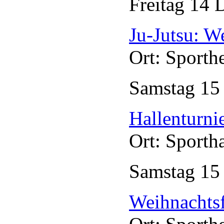
Freitag
14
D
Ju-Jutsu: W
Ort: Sporth
Samstag
1
Hallenturni
Ort: Sporth
Samstag
1
Weihnachtsf