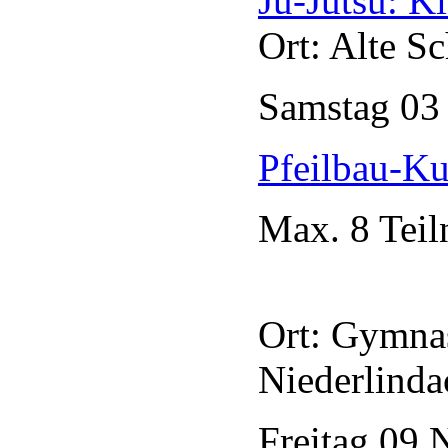
Ju-Jutsu: K
Ort: Alte S
Samstag
0
Pfeilbau-Ku
Max. 8 Tei
Ort: Gymna
Niederlinda
Freitag
09