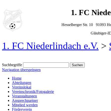
1. FC Niede
Hesselberger Str. 10 91093 H
Gläubiger-
1. FC Niederlindach e.V.
>
Suchbegriffe
Navigation überspringen
Home
Abteilungen
Vereinslokal
Vereinschronik/Fotogalerie
Veranstaltungen
Ansprechpartner
Mitglied werden
Förderverein